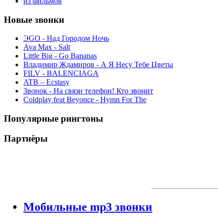
из фильмов
Новые звонки
ЭGO - Над Городом Ночь
Ava Max - Salt
Little Big - Go Bananas
Владимир Ждамиров - А Я Несу Тебе Цветы
FILV - BALENCIAGA
ATB – Ecstasy
Звонок - На связи телефон! Кто звонит
Coldplay feat Beyonce - Hymn For The
Популярные рингтоны
Партнёры
Мобильные mp3 звонки