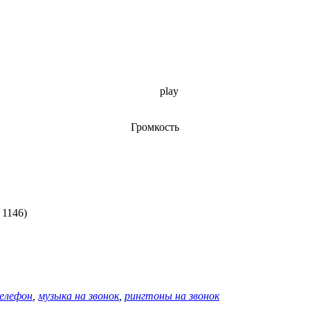
play
Громкость
 1146)
елефон
,
музыка на звонок
,
рингтоны на звонок