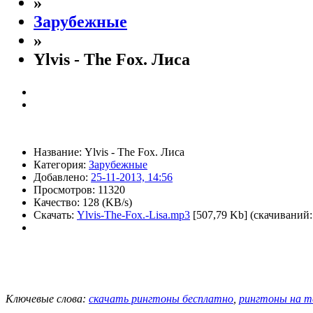
»
Зарубежные
»
Ylvis - The Fox. Лиса
Название: Ylvis - The Fox. Лиса
Категория:
Зарубежные
Добавлено:
25-11-2013, 14:56
Просмотров:
11320
Качество: 128 (KB/s)
Скачать:
Ylvis-The-Fox.-Lisa.mp3
[507,79 Kb] (cкачиваний:
Ключевые слова:
скачать рингтоны бесплатно
,
рингтоны нa т