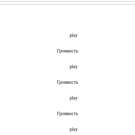
play
Громкость
play
Громкость
play
Громкость
play